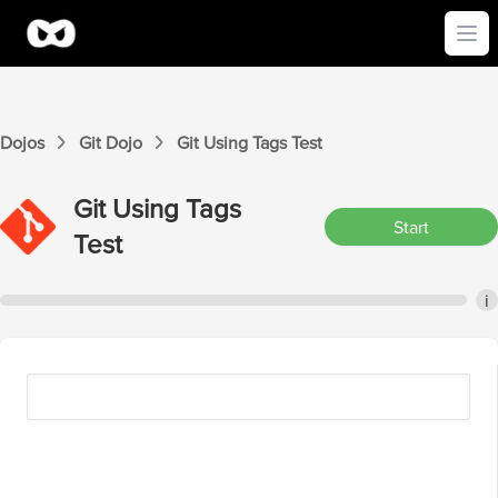
Ope
Dojos
Git
Dojo
Git
Using Tags
Test
Git
Using Tags
Start
Test
i