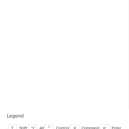
Legend
⇧
Shift
⌥
Alt
⌃
Control
⌘
Command
↵
Enter